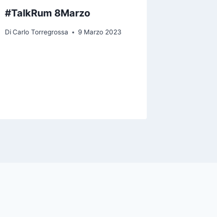
#TalkRum 8Marzo
UNIVER
Morello
Di
Carlo Torregrossa
9 Marzo 2023
dibattit
network
sociale
Di
Aurora M