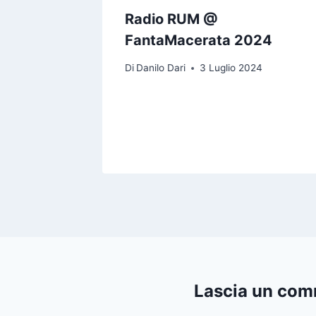
per tu
Radio RUM @
FantaMacerata 2024
rzo 2023
Di
Danilo Dari
3 Luglio 2024
Lascia un co