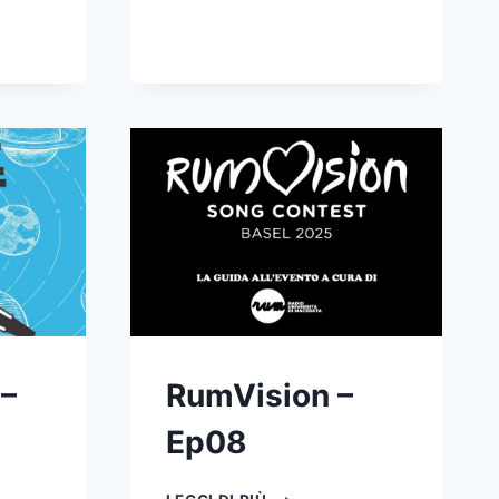
–
RumVision –
Ep08
RUMVISION