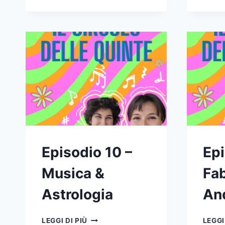
ASCOLTATO
“LA
FORZA
CHE
MI
DAI”:
MUSICA
ED
EMOZIONI
TUTTO
IN
UN
PEZZO
DA
Episodio 10 –
Epi
BRIVIDI.
Musica &
Fab
Astrologia
An
EPISODIO
LEGGI DI PIÙ
LEGGI