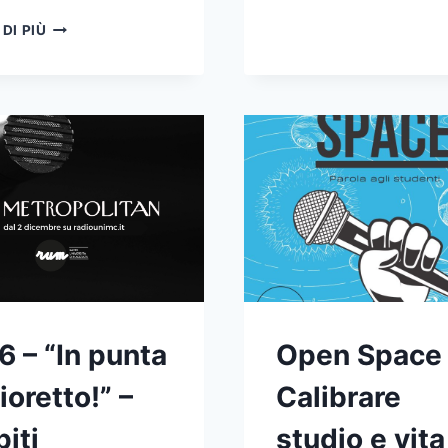
OPEN
 DI PIÙ
SPACE
–
TUTTO
QUELLO
CHE
DEVI
SAPERE
SULL’ALIMENTAZIONE
(O
FORSE
NO)
6 – “In punta
Open Space 
fioretto!” –
Calibrare
iti
studio e vita