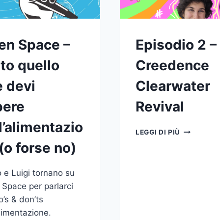
CORVATTA
DEL
CUS
MACERATA
en Space –
Episodio 2 –
to quello
Creedence
 devi
Clearwater
pere
Revival
l’alimentazio
EPISODIO
LEGGI DI PIÙ
2
(o forse no)
–
CREEDENC
CLEARWAT
o e Luigi tornano su
REVIVAL
Space per parlarci
o’s & don’ts
alimentazione.