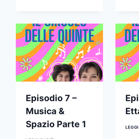
10
–
MUSICA
&
ASTROLOGIA
Episodio 7 –
Epi
Musica &
Et
Spazio Parte 1
LEGGI
EPISODIO