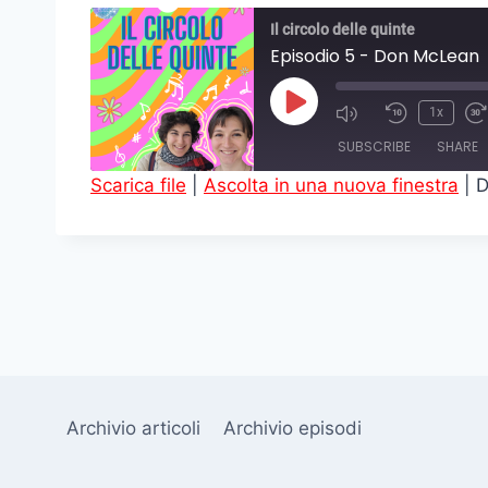
Il circolo delle quinte
Episodio 5 - Don McLean
P
1x
l
SUBSCRIBE
SHARE
a
Scarica file
|
Ascolta in una nuova finestra
|
D
y
SHARE
E
RSS FEED
LINK
p
i
EMBED
s
o
d
e
Archivio articoli
Archivio episodi