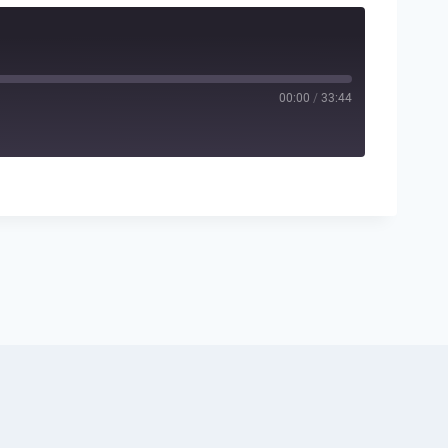
00:00
/
33:44