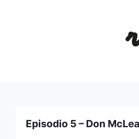
Salta
al
contenuto
Episodio 5 – Don McLe