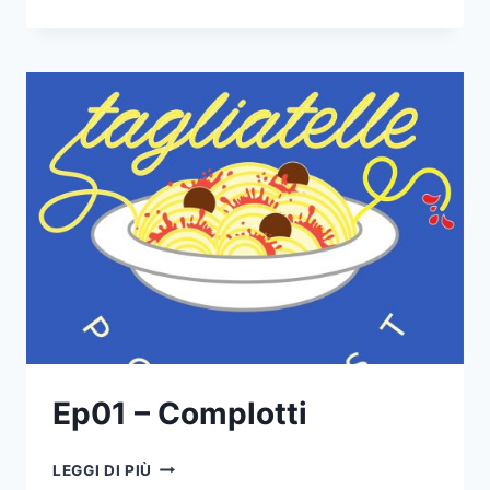
–
TORNIAMO
BAMBINI
Ep01 – Complotti
EP01
LEGGI DI PIÙ
–