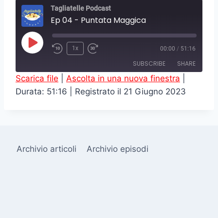
Tagliatelle Podcast
Ep 04 - Puntata Maggica
P
1x
00:00
/
51:16
l
SUBSCRIBE
SHARE
a
Scarica file
|
Ascolta in una nuova finestra
|
y
Durata: 51:16
|
Registrato il 21 Giugno 2023
SHARE
RSS FEED
E
LINK
p
i
EMBED
s
Archivio articoli
Archivio episodi
o
d
e