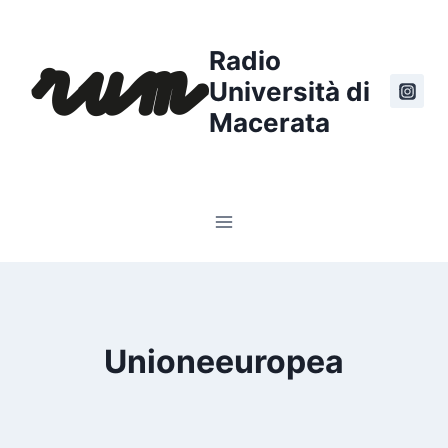
Salta
al
Radio
contenuto
Università di
Macerata
Unioneeuropea