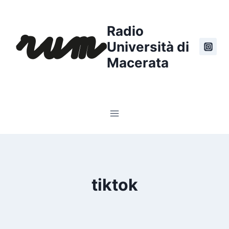
Salta
al
Radio
contenuto
Università di
Macerata
tiktok