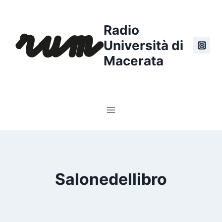
Salta
al
Radio
contenuto
Università di
Macerata
Salonedellibro