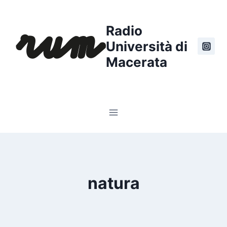
Salta
al
Radio
contenuto
Università di
Macerata
natura