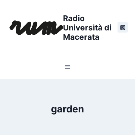
Salta
al
Radio
contenuto
Università di
Macerata
garden