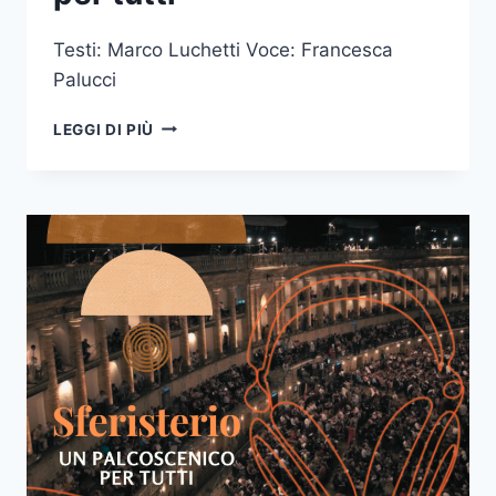
Testi: Marco Luchetti Voce: Francesca
Palucci
EP07
LEGGI DI PIÙ
–
SFERISTERIO
INCLUSIVO:
UN
SUCCESSO
PER
TUTTI