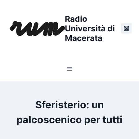
Salta
al
Radio
contenuto
Università di
Macerata
Sferisterio: un
palcoscenico per tutti