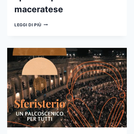
maceratese
EP04
LEGGI DI PIÙ
–
SFERISTERIO
INCLUSIVO.
ACCESSIBILITÀ
SPAZIALE
PER
L’ARENA
MACERATESE