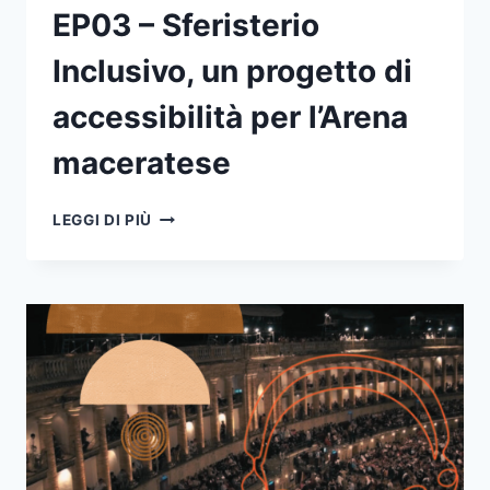
EP03 – Sferisterio
Inclusivo, un progetto di
accessibilità per l’Arena
maceratese
EP03
LEGGI DI PIÙ
–
SFERISTERIO
INCLUSIVO,
UN
PROGETTO
DI
ACCESSIBILITÀ
PER
L’ARENA
MACERATESE