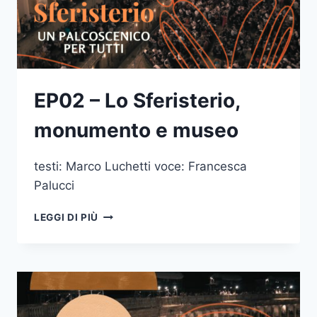
EP02 – Lo Sferisterio,
monumento e museo
testi: Marco Luchetti voce: Francesca
Palucci
EP02
LEGGI DI PIÙ
–
LO
SFERISTERIO,
MONUMENTO
E
MUSEO