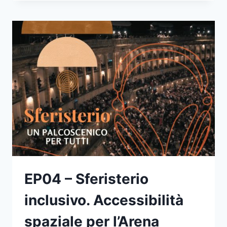
INCLUSIVOPERA:
SPETTACOLI
ACCESSIBILI
ALLO
SFERISTERIO
PT.1
EP04 – Sferisterio
inclusivo. Accessibilità
spaziale per l’Arena