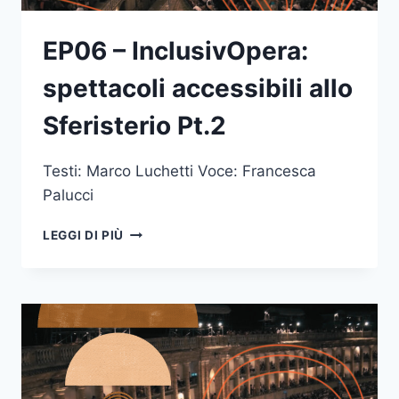
EP06 – InclusivOpera:
spettacoli accessibili allo
Sferisterio Pt.2
Testi: Marco Luchetti Voce: Francesca
Palucci
EP06
LEGGI DI PIÙ
–
INCLUSIVOPERA:
SPETTACOLI
ACCESSIBILI
ALLO
SFERISTERIO
PT.2