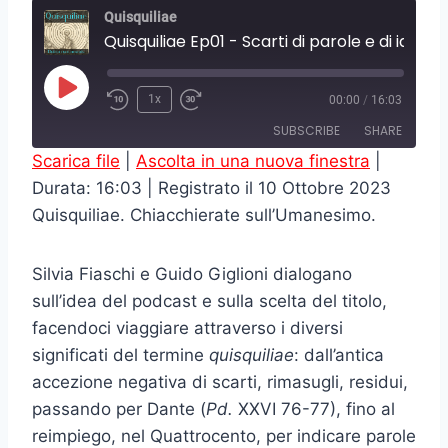
Quisquiliae
Quisquiliae Ep01 - Scarti di parole e di idee
P
1x
00:00
/
16:03
l
SUBSCRIBE
SHARE
a
Scarica file
|
Ascolta in una nuova finestra
|
y
Durata: 16:03
|
Registrato il 10 Ottobre 2023
SHARE
RSS FEED
E
Quisquiliae. Chiacchierate sull’Umanesimo.
LINK
p
i
EMBED
Silvia Fiaschi e Guido Giglioni dialogano
s
sull’idea del podcast e sulla scelta del titolo,
o
facendoci viaggiare attraverso i diversi
d
significati del termine
quisquiliae
: dall’antica
e
accezione negativa di scarti, rimasugli, residui,
passando per Dante (
Pd.
XXVI 76-77), fino al
reimpiego, nel Quattrocento, per indicare parole