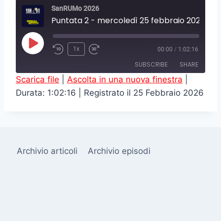
SanRUMo 2026
Puntata 2 - mercoledì 25 febbraio 2025
P
1x
00:00
/
1:02:16
l
SUBSCRIBE
SHARE
a
Scarica file
|
Ascolta in una nuova finestra
|
y
Durata: 1:02:16
|
Registrato il 25 Febbraio 2026
SHARE
RSS FEED
E
LINK
p
i
EMBED
s
Archivio articoli
Archivio episodi
o
d
e