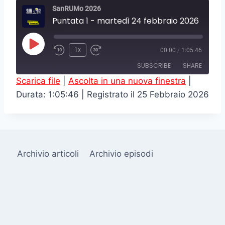
SanRUMo 2026
Puntata 1 - martedì 24 febbraio 2026
P
1x
00:00
/
1:05:46
l
SUBSCRIBE
SHARE
a
Scarica file
|
Ascolta in una nuova finestra
|
y
Durata: 1:05:46
|
Registrato il 25 Febbraio 2026
SHARE
RSS FEED
E
LINK
p
i
EMBED
s
Archivio articoli
Archivio episodi
o
d
e