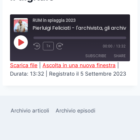
RUM in spiaggia 2023
Pierluigi Feliciati - l'archivista, gli archivi e il digitale
P
1x
00:00
/
13:32
l
SUBSCRIBE
SHARE
a
Scarica file
|
Ascolta in una nuova finestra
|
y
Durata: 13:32
|
Registrato il 5 Settembre 2023
SHARE
RSS FEED
E
LINK
p
i
EMBED
s
Archivio articoli
Archivio episodi
o
d
e