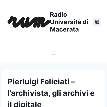
Salta
al
Radio
contenuto
Università di
Macerata
Pierluigi Feliciati –
l’archivista, gli archivi e
il digitale