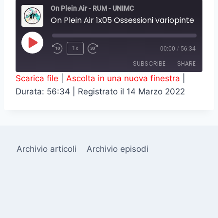
On Plein Air - RUM - UNIMC
On Plein Air 1x05 Ossessioni variopinte
P
1x
00:00
/
56:34
l
SUBSCRIBE
SHARE
a
Scarica file
|
Ascolta in una nuova finestra
|
y
Durata: 56:34
|
Registrato il 14 Marzo 2022
SHARE
RSS FEED
E
LINK
p
i
EMBED
s
Archivio articoli
Archivio episodi
o
d
e