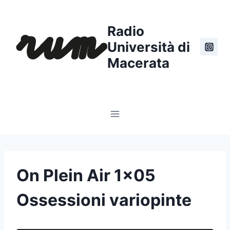
Salta
al
Radio
contenuto
Università di
Macerata
On Plein Air 1×05
Ossessioni variopinte