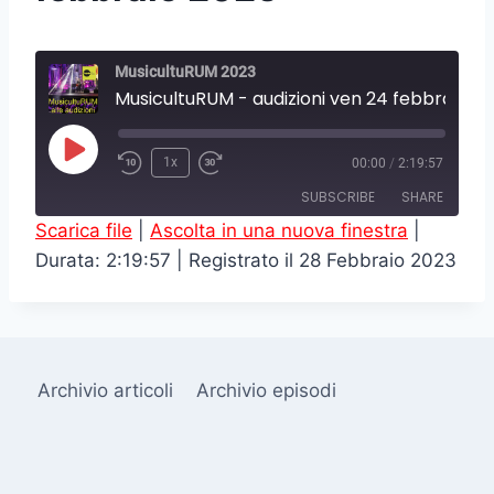
MusicultuRUM 2023
MusicultuRUM - audizioni ven 24 febbraio 2023
P
1x
00:00
/
2:19:57
l
SUBSCRIBE
SHARE
a
Scarica file
|
Ascolta in una nuova finestra
|
y
Durata: 2:19:57
|
Registrato il 28 Febbraio 2023
SHARE
RSS FEED
E
LINK
p
i
EMBED
s
Archivio articoli
Archivio episodi
o
d
e