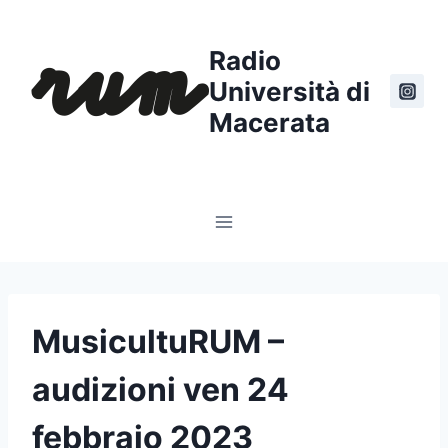
Salta
al
Radio
contenuto
Università di
Macerata
MusicultuRUM –
audizioni ven 24
febbraio 2023