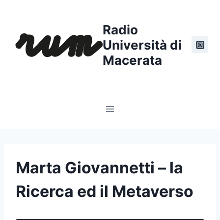
Salta
al
Radio
contenuto
Università di
Macerata
Marta Giovannetti – la
Ricerca ed il Metaverso