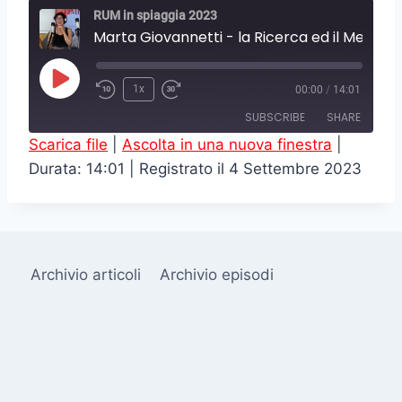
RUM in spiaggia 2023
Marta Giovannetti - la Ricerca
P
1x
00:00
/
14:01
l
SUBSCRIBE
SHARE
a
Scarica file
|
Ascolta in una nuova finestra
|
y
Durata: 14:01
|
Registrato il 4 Settembre 2023
SHARE
RSS FEED
E
LINK
p
i
EMBED
s
Archivio articoli
Archivio episodi
o
d
e