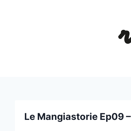
Salta
al
contenuto
Le Mangiastorie Ep09 – 