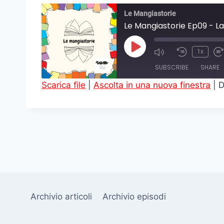
Le Mangiastorie
Le Mangiastorie Ep09 - La
P
1x
l
SUBSCRIBE
SHARE
a
Scarica file
|
Ascolta in una nuova finestra
|
D
y
SHARE
E
RSS FEED
LINK
p
i
EMBED
s
o
d
e
Archivio articoli
Archivio episodi