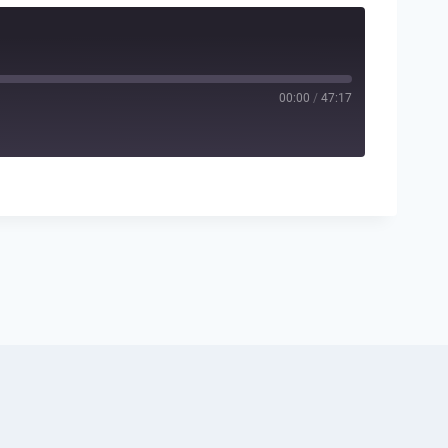
00:00
/
47:17