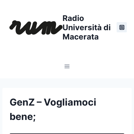
Salta
al
Radio
contenuto
Università di
Macerata
GenZ – Vogliamoci
bene;