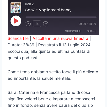
Gen Z
GenZ - Vogliamoci bene;
P
1x
00:00
/
38:39
l
SUBSCRIBE
SHARE
a
Scarica file
|
Ascolta in una nuova finestra
|
y
Durata: 38:39
|
Registrato il 13 Luglio 2024
SHARE
RSS FEED
E
Eccoci qua, alla quinta ed ultima puntata di
LINK
p
questo podcast.
i
EMBED
s
Come tema abbiamo scelto forse il più delicato
o
ed importante: la salute mentale.
d
e
Sara, Caterina e Francesca parlano di cosa
significa volerci bene e imparare a conoscerci
fino in fondo, senza avere paura del giudizio