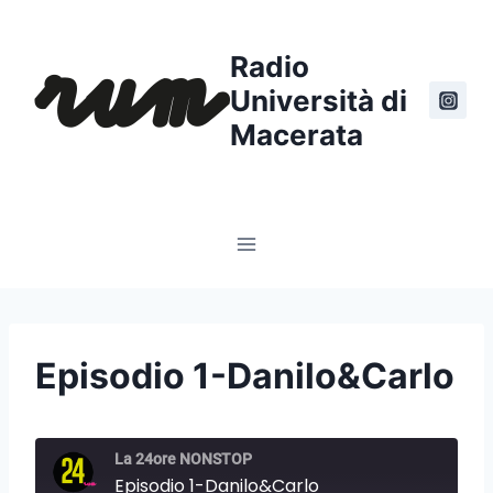
Salta
al
Radio
contenuto
Università di
Macerata
Episodio 1-Danilo&Carlo
La 24ore NONSTOP
Episodio 1-Danilo&Carlo