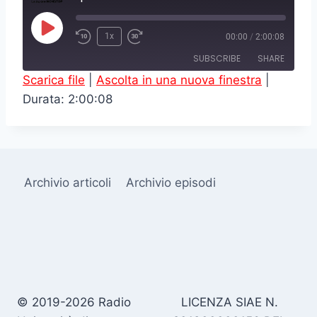
P
1x
00:00
/
2:00:08
l
SUBSCRIBE
SHARE
a
Scarica file
|
Ascolta in una nuova finestra
|
y
Durata: 2:00:08
SHARE
RSS FEED
E
LINK
p
i
EMBED
s
Archivio articoli
Archivio episodi
o
d
e
© 2019-2026 Radio
LICENZA SIAE N.