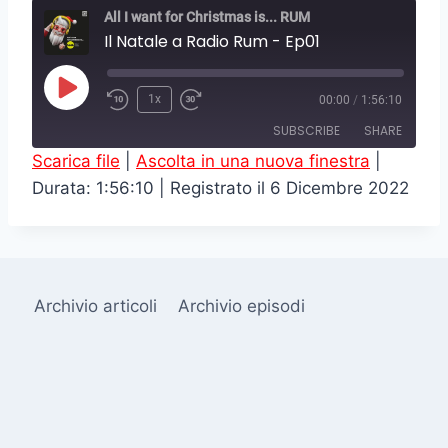
All I want for Christmas is... RUM
Il Natale a Radio Rum - Ep01
P
1x
00:00
/
1:56:10
l
SUBSCRIBE
SHARE
a
Scarica file
|
Ascolta in una nuova finestra
|
y
Durata: 1:56:10
|
Registrato il 6 Dicembre 2022
SHARE
RSS FEED
E
LINK
p
i
EMBED
s
Archivio articoli
Archivio episodi
o
d
e