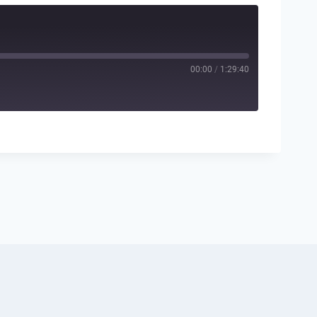
00:00
/
1:29:40