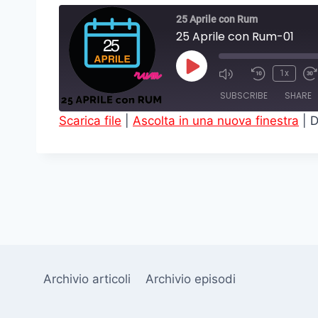
25 Aprile con Rum
25 Aprile con Rum-01
P
1x
l
SUBSCRIBE
SHARE
a
Scarica file
|
Ascolta in una nuova finestra
|
D
y
SHARE
E
RSS FEED
LINK
p
i
EMBED
s
o
d
e
Archivio articoli
Archivio episodi