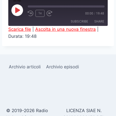
P
1x
00:00
/
19:48
l
SUBSCRIBE
SHARE
a
Scarica file
|
Ascolta in una nuova finestra
|
y
Durata: 19:48
SHARE
RSS FEED
E
LINK
p
i
EMBED
s
Archivio articoli
Archivio episodi
o
d
e
© 2019-2026 Radio
LICENZA SIAE N.