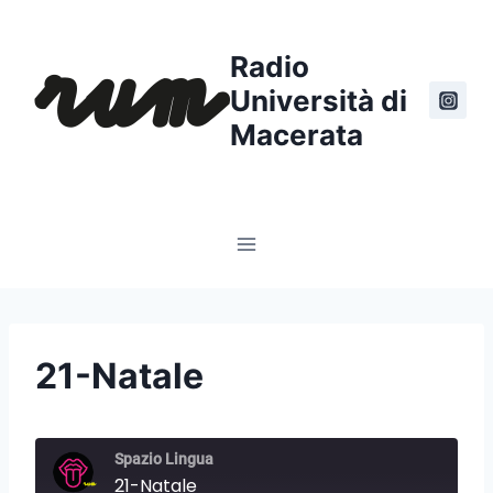
Salta
al
Radio
contenuto
Università di
Macerata
21-Natale
Spazio Lingua
21-Natale