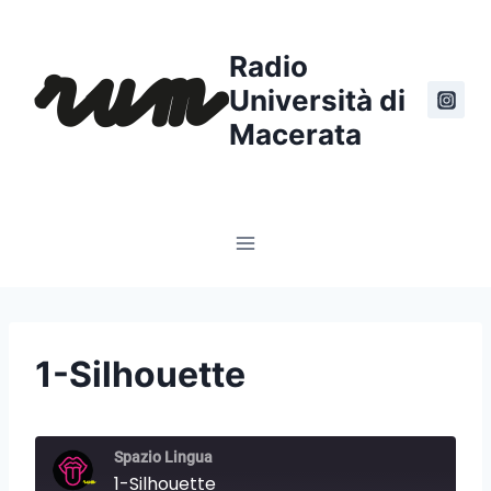
Salta
al
Radio
contenuto
Università di
Macerata
1-Silhouette
Spazio Lingua
1-Silhouette