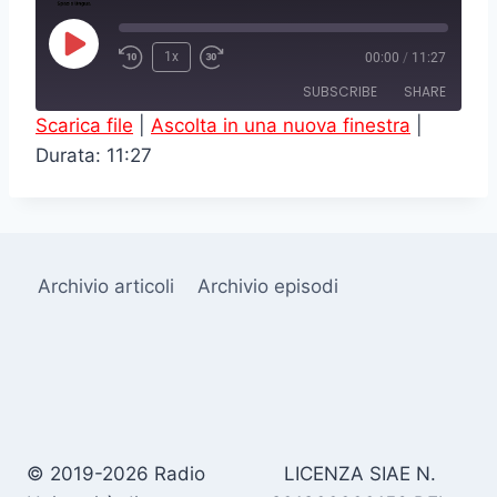
P
1x
00:00
/
11:27
l
SUBSCRIBE
SHARE
a
Scarica file
|
Ascolta in una nuova finestra
|
y
Durata: 11:27
SHARE
RSS FEED
E
LINK
p
i
EMBED
s
Archivio articoli
Archivio episodi
o
d
e
© 2019-2026 Radio
LICENZA SIAE N.