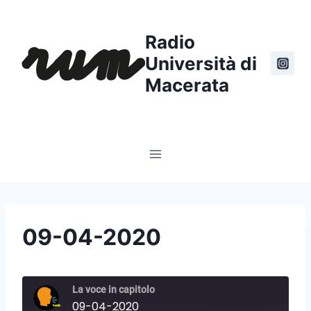
Salta
al
Radio
contenuto
Università di
Macerata
09-04-2020
La voce in capitolo
09-04-2020