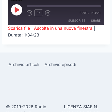
P
1x
00:00
/
1:34:23
l
SUBSCRIBE
SHARE
a
Scarica file
|
Ascolta in una nuova finestra
|
y
Durata: 1:34:23
SHARE
RSS FEED
E
LINK
p
i
EMBED
s
Archivio articoli
Archivio episodi
o
d
e
© 2019-2026 Radio
LICENZA SIAE N.