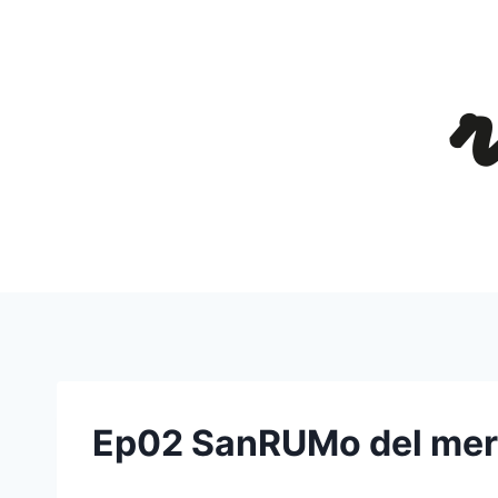
Salta
al
contenuto
Ep02 SanRUMo del mer