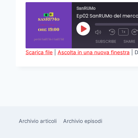
SanRUMo
Ep02 SanRUMo del merco
P
1x
l
SUBSCRIBE
SHARE
a
Scarica file
|
Ascolta in una nuova finestra
|
D
y
SHARE
E
RSS FEED
LINK
p
i
EMBED
s
o
d
e
Archivio articoli
Archivio episodi