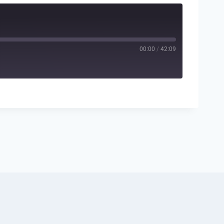
00:00
/
42:09