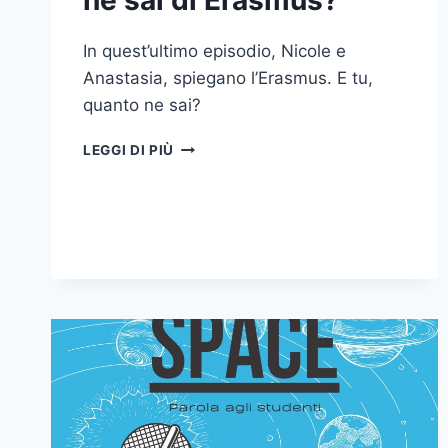
ne sai di Erasmus?
In quest’ultimo episodio, Nicole e
Anastasia, spiegano l’Erasmus. E tu,
quanto ne sai?
OPEN
LEGGI DI PIÙ
SPACE
–
QUANTO
NE
SAI
DI
ERASMUS?