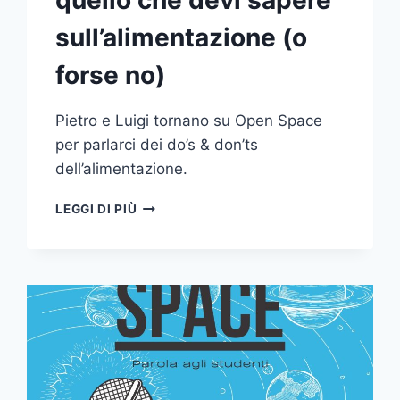
quello che devi sapere
sull’alimentazione (o
forse no)
Pietro e Luigi tornano su Open Space
per parlarci dei do’s & don’ts
dell’alimentazione.
OPEN
LEGGI DI PIÙ
SPACE
–
TUTTO
QUELLO
CHE
DEVI
SAPERE
SULL’ALIMENTAZIONE
(O
FORSE