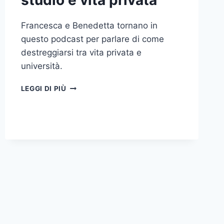
studio e vita privata
Francesca e Benedetta tornano in
questo podcast per parlare di come
destreggiarsi tra vita privata e
università.
OPEN
LEGGI DI PIÙ
SPACE
–
CALIBRARE
STUDIO
E
VITA
PRIVATA